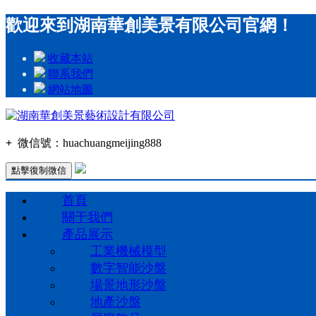
歡迎來到湖南華創美景有限公司官網！
收藏本站
聯系我們
網站地圖
+
微信號：
huachuangmeijing888
點擊復制微信
首頁
關于我們
產品展示
工業機械模型
數字智能沙盤
場景地形沙盤
地產沙盤