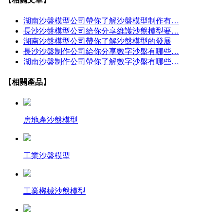
湖南沙盤模型公司帶你了解沙盤模型制作有…
長沙沙盤模型公司給你分享維護沙盤模型要…
湖南沙盤模型公司帶你了解沙盤模型的發展
長沙沙盤制作公司給你分享數字沙盤有哪些…
湖南沙盤制作公司帶你了解數字沙盤有哪些…
【相關產品】
房地產沙盤模型
工業沙盤模型
工業機械沙盤模型