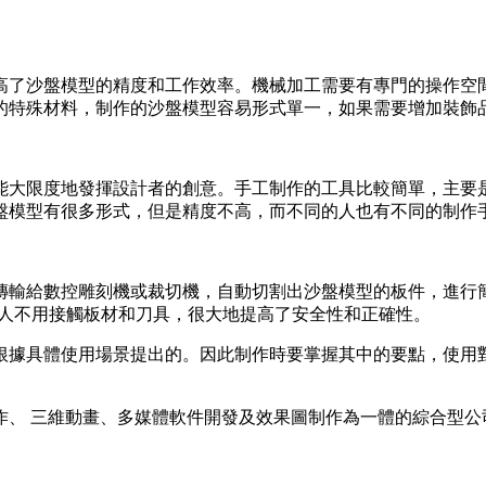
提高了沙盤模型的精度和工作效率。機械加工需要有專門的操作空間
配的特殊材料，制作的沙盤模型容易形式單一，如果需要增加裝飾品
地發揮設計者的創意。手工制作的工具比較簡單，主要是裁紙刀、剪
沙盤模型有很多形式，但是精度不高，而不同的人也有不同的制
傳輸給數控雕刻機或裁切機，自動切割出沙盤模型的板件，進行簡單搭
用接觸板材和刀具，很大地提高了安全性和正確性。
體使用場景提出的。因此制作時要掌握其中的要點，使用對的
 三維動畫、多媒體軟件開發及效果圖制作為一體的綜合型公司