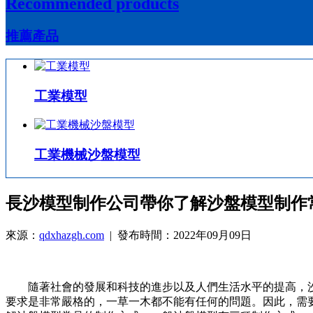
Recommended products
推薦產品
工業模型
工業機械沙盤模型
長沙模型制作公司帶你了解沙盤模型制作
來源：
qdxhazgh.com
| 發布時間：2022年09月09日
隨著社會的發展和科技的進步以及人們生活水平的提高，
要求是非常嚴格的，一草一木都不能有任何的問題。因此，需要