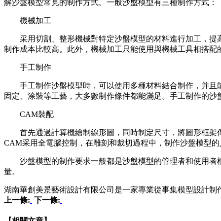
解沙盤模型常見的制作方式。一般沙盤模型有三種制作方式：
機械加工
采用切割、整形機械對特定沙盤模型的材料進行加工，
制作成本比較高。此外，機械加工只能使用與機械工具相搭
手工制作
手工制作沙盤模型時，可以使用多種材料結合制作，并且能大限度
固定、涂裝等工藝，大多數制作條件都能滿足。手工制作的
CAM裝配
首先通過計算機繪制線形圖，同時制定尺寸，將圖形框架
CAM采用全電腦控制，在雕刻和裁切過程中，制作沙盤模型的人不
沙盤模型的制作要求一般都是沙盤模型的管理者和使用者根據具
量。
湖南華創美景藝術設計有限公司是一家專業從事集模型設計制作、
上一條:
下一條:
【相關文章】