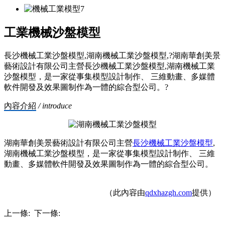
工業機械沙盤模型
長沙機械工業沙盤模型,湖南機械工業沙盤模型,?湖南華創美景
藝術設計有限公司主營長沙機械工業沙盤模型,湖南機械工業
沙盤模型，是一家從事集模型設計制作、 三維動畫、多媒體
軟件開發及效果圖制作為一體的綜合型公司。?
內容介紹
/ introduce
湖南華創美景藝術設計有限公司主營
長沙機械工業沙盤模型
,
湖南機械工業沙盤模型，是一家從事集模型設計制作、 三維
動畫、多媒體軟件開發及效果圖制作為一體的綜合型公司。
（此內容由
qdxhazgh.com
提供）
上一條:
下一條: