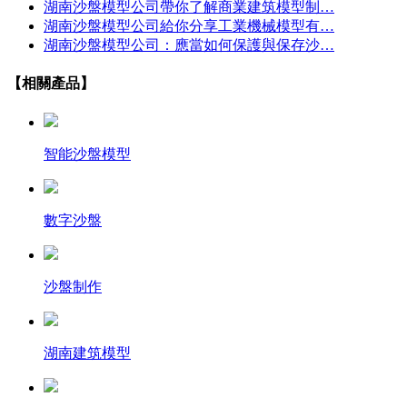
湖南沙盤模型公司帶你了解商業建筑模型制…
湖南沙盤模型公司給你分享工業機械模型有…
湖南沙盤模型公司：應當如何保護與保存沙…
【相關產品】
智能沙盤模型
數字沙盤
沙盤制作
湖南建筑模型