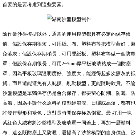
首要的是要考慮到這些要素。
除作業沙盤模型以外，通常的運用模型都具有必定的保存價
值。假設保存期很短，可用紙、布、塑料布等把模型蓋好，避
免落灰；假設保存期稍長，可用硬紙板、塑料布等做一個防塵
罩；假設保存期很長，可用2~5mm厚平板玻璃粘成一個防塵
罩，因為平板玻璃透明度好、強度大，能經得起多次擦灰的抵
觸，而且還能避免有人亂摸、亂動模型，更能隨時欣賞。不論
沙盤模型是單獨保存仍是會合保存，都要留心防潮、防曬、防
高溫，因為不論什么原料的模型經濕潤、日曬或高溫，都有也
許發作變形和褪色，這對長時間保存極為倒霉。最 好用一塊
紫紅色大絨布將沙盤模型及玻璃罩一同蓋上，再加一層塑料
布，這么既防塵土又防曬，還提高了沙盤模型的自身價值。沙