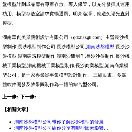
盤模型計劃成品應有專室存放、專人保管，以充分發揮其運用
功用。模型存放室請求寬暢通風、明亮潔凈，應避免陽光直射
模型。
湖南華創美景藝術設計有限公司（qdxhazgh.com）主營長沙模
型制作,長沙模型制作公司,長沙模型公司,
湖南沙盤模型
,長沙沙
盤模型,湖南建筑模型制作,湖南沙盤制作,長沙沙盤制作,長沙機
械工業模型,湖南機械工業模型制作,長沙商業模型,湖南商業模
型公司，是一家專業從事集模型設計制作、 三維動畫、多媒
體軟件開發及效果圖制作為一體的綜合型公司。
上一條:
下一條:
【相關文章】
湖南沙盤模型公司帶你了解沙盤模型的發展
湖南沙盤模型公司給你分享有哪些因素影響…