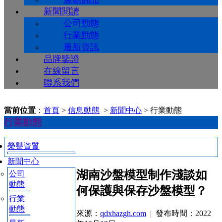
新聞閱讀
公司動態
行業動態
最新資訊
品牌鑒證
在線留言
聯系我們
當前位置
：
首頁
>
信息動態
>
新聞中心
> 行業動態
行業動態
榮譽資質
新聞中心
湖南沙盤模型制作淺談如
公司
動態
何保護與保存沙盤模型？
行業
動態
來源：
qdxhazgh.com
| 發布時間：2022